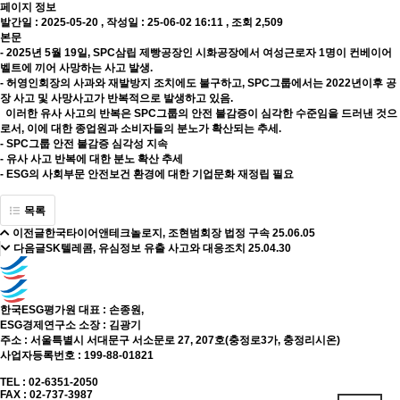
페이지 정보
발간일 : 2025-05-20 ,
작성일 : 25-06-02 16:11
,
조회 2,509
본문
- 2025년 5월 19일, SPC삼립 제빵공장인 시화공장에서 여성근로자 1명이 컨베이어
벨트에 끼어 사망하는 사고 발생.
- 허영인회장의 사과와 재발방지 조치에도 불구하고, SPC그룹에서는 2022년이후 공
장 사고 및 사망사고가 반복적으로 발생하고 있음.
이러한 유사 사고의 반복은 SPC그룹의 안전 불감증이 심각한 수준임을 드러낸 것으
로서, 이에 대한 종업원과 소비자들의 분노가 확산되는 추세.
- SPC그룹 안전 불감증 심각성 지속
- 유사 사고 반복에 대한 분노 확산 추세
- ESG의 사회부문 안전보건 환경에 대한 기업문화 재정립 필요
목록
이전글
한국타이어앤테크놀로지, 조현범회장 법정 구속
25.06.05
다음글
SK텔레콤, 유심정보 유출 사고와 대응조치
25.04.30
한국ESG평가원 대표 : 손종원,
ESG경제연구소 소장 : 김광기
주소 : 서울특별시 서대문구 서소문로 27, 207호(충정로3가, 충정리시온)
사업자등록번호 : 199-88-01821
TEL : 02-6351-2050
FAX : 02-737-3987