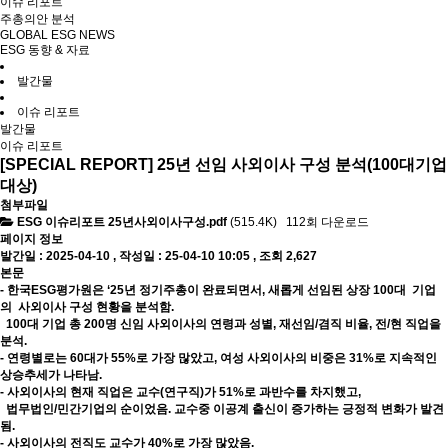
이슈 리포트
주총의안 분석
GLOBAL ESG NEWS
ESG 동향 & 자료
발간물
이슈 리포트
발간물
이슈 리포트
[SPECIAL REPORT] 25년 선임 사외이사 구성 분석(100대기업
대상)
첨부파일
ESG 이슈리포트 25년사외이사구성.pdf
(515.4K)
112회 다운로드
페이지 정보
발간일 : 2025-04-10 ,
작성일 : 25-04-10 10:05
,
조회 2,627
본문
- 한국ESG평가원은 ‘25년 정기주총이 완료되면서, 새롭게 선임된 상장 100대 기업
의 사외이사 구성 현황을 분석함.
100대 기업 총 200명 신임 사외이사의 연령과 성별, 재선임/겸직 비율, 전/현 직업을
분석.
- 연령별로는 60대가 55%로 가장 많았고, 여성 사외이사의 비중은 31%로 지속적인
상승추세가 나타남.
- 사외이사의 현재 직업은 교수(연구직)가 51%로 과반수를 차지했고,
법무법인/민간기업의 순이었음. 교수중 이공계 출신이 증가하는 긍정적 변화가 발견
됨.
- 사외이사의 전직도 교수가 40%로 가장 많았음.