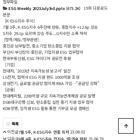
첨부파일
19회 다운로드
ESG Weekly 2023July3rd.pptx
(673.2K)
본문
[K-ESG지수 추이]
7월 3주, K-ESG지수 6주만에 반등, 종합지수 +12.6p 상승
S지수 29.1p 오르며 상승 주도...G지수만 소폭 하락
[정책/제도/정부관련]
중진공·남부발전, 중소기업 탄소중립 지원 협약
부산시·부산상의·중진공, 기업지원 ESG 업무협약
한국부동산원, ESG 아이디어 공모전 후원
[기업]
현대차, ‘2023년 지속가능성 보고서’ 발간
LG전자, 협력사 ESG 지원 펀드 1000억원 조성
삼성전기, 글로벌 공급망 협의체 RBA 가입…"공급망 강화"
[금융]
현대캐피탈, 2200억원 규모 지속가능연계채권 공모 발행
DGB대구은행·신보, 탄소중립 실천 중기 지원 업무 협약
KDB생명, 임직원 ESG 활동 통한 기부금 모금 캠페인
목록
이전글
23.08.02
7월 5주, K-ESG지수 연중 최저
다음글
23.06.29
6월 4주, K-ESG지수 전지수 2주연속 하락